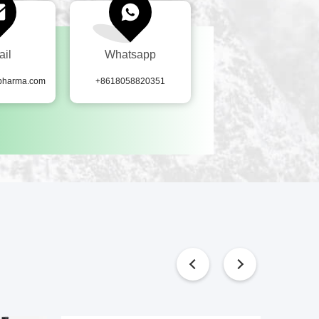
ail
Whatsapp
-pharma.com
+8618058820351