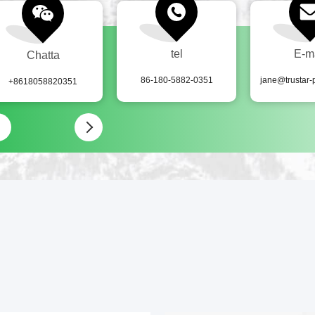
tel
E-m
Chatta
86-180-5882-0351
jane@trustar
+8618058820351