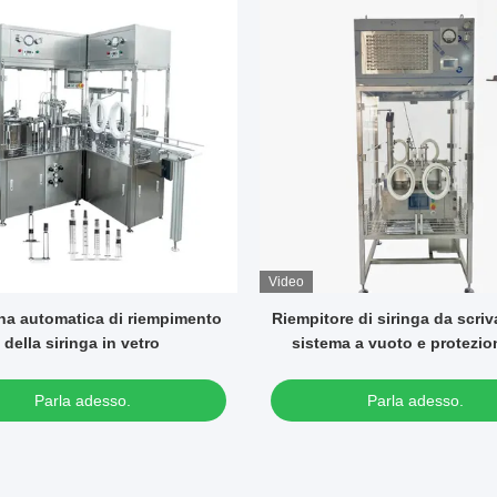
Video
re di siringa da scrivania con
Macchina automatica di rie
ma a vuoto e protezione del
e di copertura della siringa 
flusso laminare
ispirazione al gel di scara
Parla adesso.
Parla adesso.