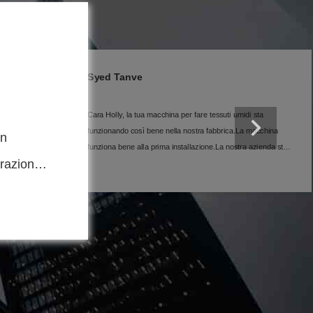
Nimra Zahoor
ta
Salve Holly, questa è la migliore macchina da cartone che
abbia mai comprato finora.
cchina
ienda sta