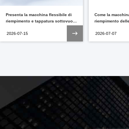
Come la macchina automatica di
Incontriamo Trus
riempimento delle siringhe pre-
China 2026 a Sha
riempite migliora l'efficienza della
2026-07-07
2026-06-02
produzione