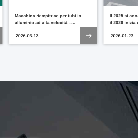
Il 2025 si conclude con successo, e
Siringhe Prer
il 2026 inizia con energia
Veterinaria: B
rinnovabile.
Animale
2026-01-23
2026-01-22