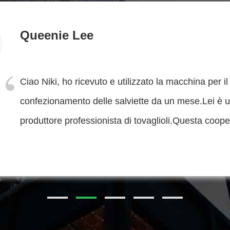
Syed Tanve
Cara Holly, la tua macchina per fare tessuti umidi s
funzionando così bene nella nostra fabbrica.La ma
funziona bene alla prima installazione.La nostra az
per iniziare un nuovo progetto.