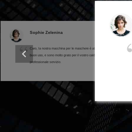
Queenie Lee
Ciao Niki, ho ricevuto e utilizzato la macchina per il
confezionamento delle salviette da un mese.Lei è un
produttore professionista di tovaglioli.Questa cooperazione è
molto piacevole.