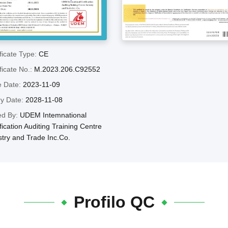
ficate Type:
CE
ficate No.:
M.2023.206.C92552
e Date:
2023-11-09
ry Date:
2028-11-08
ed By:
UDEM Intemnational
fication Auditing Training Centre
stry and Trade Inc.Co.
Profilo QC