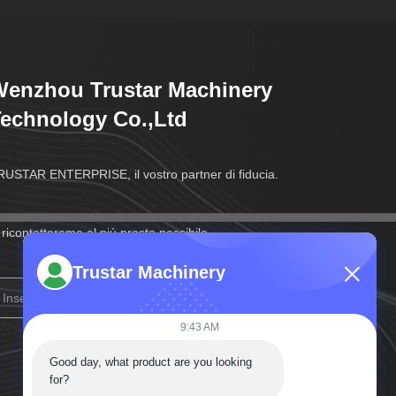
enzhou Trustar Machinery
echnology Co.,Ltd
USTAR ENTERPRISE, il vostro partner di fiducia.
 ricontatteremo al più presto possibile.
Trustar Machinery
→
Iscriviti
9:43 AM
Good day, what product are you looking 
for?