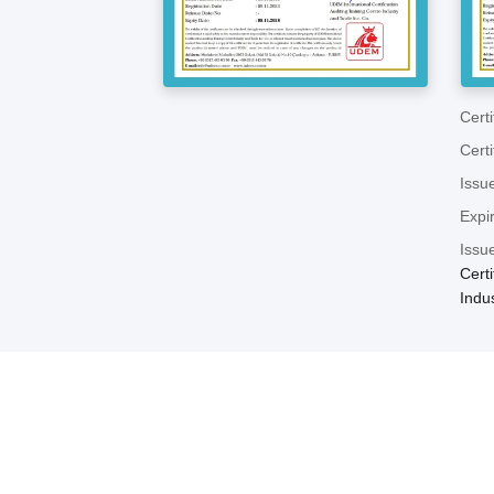
Certi
Certi
Issu
Expi
Issu
Certi
Indu