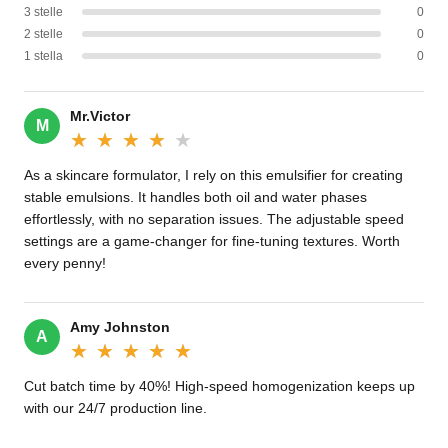
3 stelle
0
2 stelle
0
1 stella
0
Mr.Victor
M
★★★★★
★★★★★
As a skincare formulator, I rely on this emulsifier for creating
stable emulsions. It handles both oil and water phases
effortlessly, with no separation issues. The adjustable speed
settings are a game-changer for fine-tuning textures. Worth
every penny!
Amy Johnston
A
★★★★★
★★★★★
Cut batch time by 40%! High-speed homogenization keeps up
with our 24/7 production line.