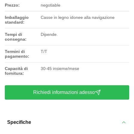
Prezzo:
negotiable
Imballaggio
Casse in legno idonee alla navigazione
standard:
Tempi di
Dipende.
consegna:
Termini di
T/T
pagamento:
Capacità di
30-45 insieme/mese
fornitura:
Richiedi informazioni adesso
Specifiche