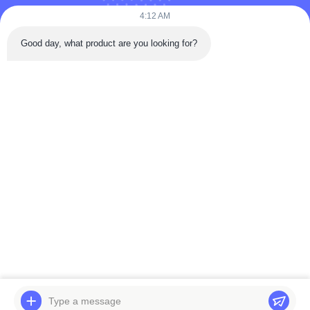
4:12 AM
tel: 86-180-5882-0351
Good day, what product are you looking for?
E-mail:
jane@trustar-pharma.com
Su di noi
Eventi
profilo aziendale
Notizie
Visita alla fabbrica
Case
Controllo qualità
Mappa del sito
Copyright © 2019-2026 Wenzhou Trustar Machinery Technology Co.,Ltd.
Tutti i diritti riservati.