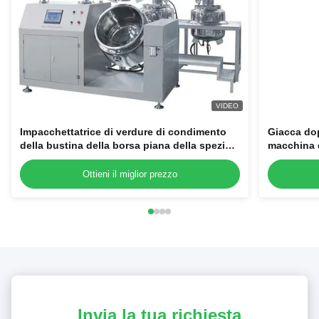
VIDEO
Impacchettatrice di verdure di condimento
Giacca dop
della bustina della borsa piana della spezia
macchina d
con la borsa 85
cosmetica
vuoto emu
Ottieni il miglior prezzo
Invia la tua richiesta