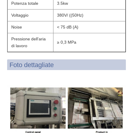
Potenza totale
3.5kw
Voltaggio
380V/ ((50Hz)
Noise
< 75 dB (A)
Pressione dell'aria
≥ 0,3 MPa
di lavoro
Foto dettagliate