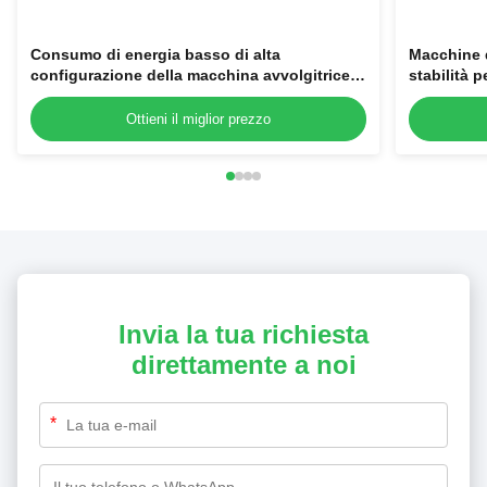
Consumo di energia basso di alta
Macchine d
configurazione della macchina avvolgitrice
stabilità p
della ditta della piccola scatola
Ottieni il miglior prezzo
Invia la tua richiesta
direttamente a noi
*