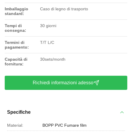
Imballaggio
Caso di legno di trasporto
standard:
Tempi di
30 giorni
consegna:
Termini di
T/T L/C
pagamento:
Capacità di
30sets/month
fornitura:
Richiedi informazioni adesso
Specifiche
Material:
BOPP PVC Fumare film