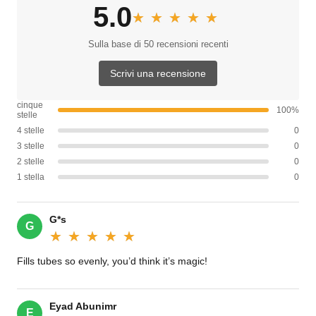
5.0
★★★★★
★★★★★
Sulla base di 50 recensioni recenti
Scrivi una recensione
cinque
100%
stelle
4 stelle
0
3 stelle
0
2 stelle
0
1 stella
0
G*s
G
★★★★★
★★★★★
Fills tubes so evenly, you’d think it’s magic!‌
Eyad Abunimr
E