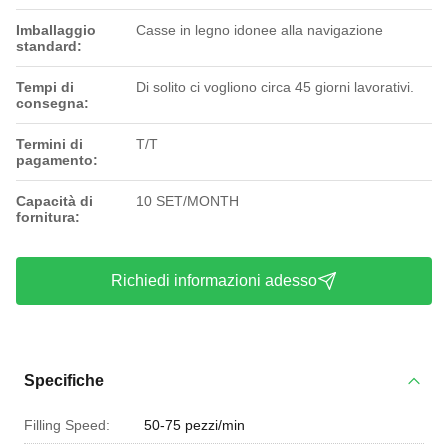
Imballaggio
Casse in legno idonee alla navigazione
standard:
Tempi di
Di solito ci vogliono circa 45 giorni lavorativi.
consegna:
Termini di
T/T
pagamento:
Capacità di
10 SET/MONTH
fornitura:
Richiedi informazioni adesso
Specifiche
Filling Speed:
50-75 pezzi/min