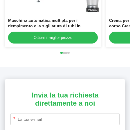
VIDEO
Macchina automatica multipla per il
Crema per 
riempimento e la sigillatura di tubi in
corpo Cre
alluminio laminato in plastica ad alta
riempimen
stabilità in vendita
Ottieni il miglior prezzo
Invia la tua richiesta
direttamente a noi
*