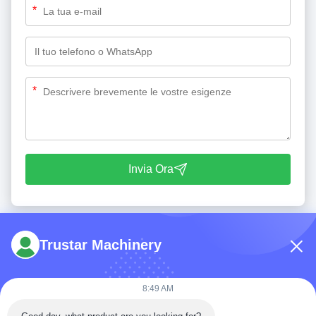
*
*
Invia Ora
Trustar Machinery
8:49 AM
tel: 86-180-5882-0351