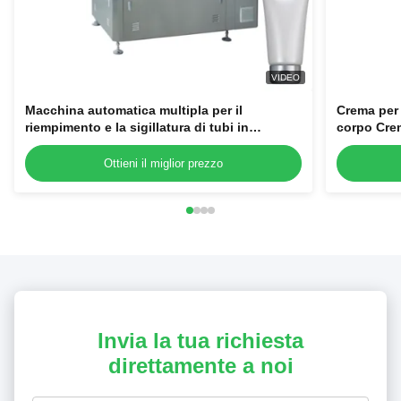
VIDEO
Macchina automatica multipla per il
Crema per 
riempimento e la sigillatura di tubi in
corpo Cre
alluminio laminato in plastica ad alta
riempimen
stabilità in vendita
Ottieni il miglior prezzo
Invia la tua richiesta
direttamente a noi