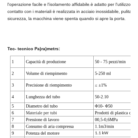
l'operazione facile e l'isolamento affidabile.è adatto per l'utilizzo di 
contatto con i materiali è realizzata in acciaio inossidabile, pulita,
sicurezza, la macchina viene spenta quando si apre la porta.
T
e
c
- tecnico
P
a)
r
a)
m
e
t
r
s:
1
Capacità di produzione
50 - 75 pezzi/min
2
Volume di riempimento
5-250 ml
3
Precisione di riempimento
≤ ±
1%
4
Lunghezza del tubo
50-2.
1
0
5
Diametro del tubo
Φ10- Φ
5
0
6
Materiale per tubi
Prodotti di plastica
c
tubo
7
Pressione di lavoro
00,5-0,6MPa
8
Consumo di aria compressa
1.1m3/min
9
Potenza del motore
1.1 kW