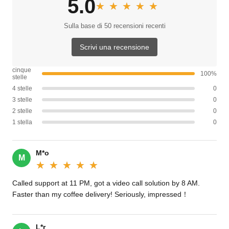
5.0
★★★★★
★★★★★
Sulla base di 50 recensioni recenti
Scrivi una recensione
cinque
100%
stelle
4 stelle
0
3 stelle
0
2 stelle
0
1 stella
0
M*o
M
★★★★★
★★★★★
Called support at 11 PM, got a video call solution by 8 AM.
Faster than my coffee delivery! Seriously, impressed！
L*r