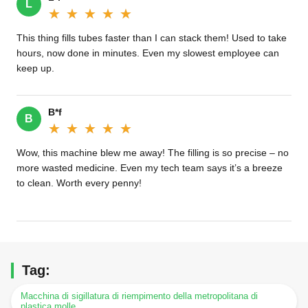
L
★★★★★
★★★★★
This thing fills tubes faster than I can stack them! Used to take
hours, now done in minutes. Even my slowest employee can
keep up.
B*f
B
★★★★★
★★★★★
Wow, this machine blew me away! The filling is so precise – no
more wasted medicine. Even my tech team says it’s a breeze
to clean. Worth every penny!
Tag:
Macchina di sigillatura di riempimento della metropolitana di
plastica molle