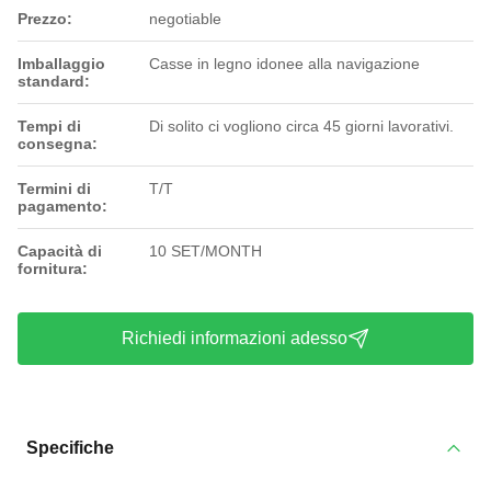
Prezzo:
negotiable
Imballaggio
Casse in legno idonee alla navigazione
standard:
Tempi di
Di solito ci vogliono circa 45 giorni lavorativi.
consegna:
Termini di
T/T
pagamento:
Capacità di
10 SET/MONTH
fornitura:
Richiedi informazioni adesso
Specifiche