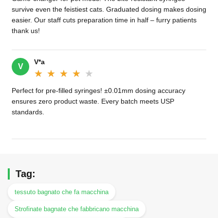
survive even the feistiest cats. Graduated dosing makes dosing
easier. Our staff cuts preparation time in half – furry patients
thank us!
V*a
V
★★★★★
★★★★★
Perfect for pre-filled syringes! ±0.01mm dosing accuracy
ensures zero product waste. Every batch meets USP
standards.
Tag:
tessuto bagnato che fa macchina
Strofinate bagnate che fabbricano macchina