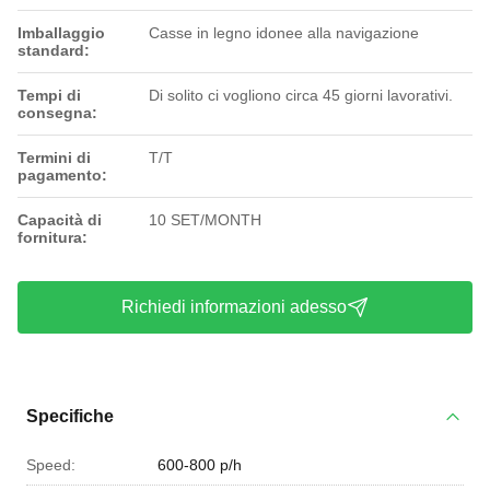
Imballaggio
Casse in legno idonee alla navigazione
standard:
Tempi di
Di solito ci vogliono circa 45 giorni lavorativi.
consegna:
Termini di
T/T
pagamento:
Capacità di
10 SET/MONTH
fornitura:
Richiedi informazioni adesso
Specifiche
Speed:
600-800 p/h