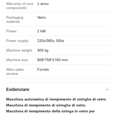
Warranty of core
1 anno
components:
Packaging
Vetro
material:
Power:
2 kW
Power supply:
220v/380v, 50hz
Machine weight:
300 kg
Machine size:
808*758*1760 mm
After-sales
Fornito
service:
Evidenziare
Macchina automatica di riempimento di siringhe di vetro
,
Macchina di riempimento di siringhe di vetro
,
Macchina di riempimento della siringa in vetro per