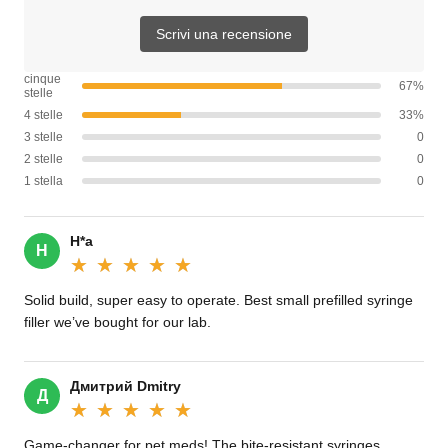
Scrivi una recensione
cinque
67%
stelle
4 stelle
33%
3 stelle
0
2 stelle
0
1 stella
0
H*a
H
★★★★★
★★★★★
Solid build, super easy to operate. Best small prefilled syringe
filler we’ve bought for our lab.
Дмитрий Dmitry
Д
★★★★★
★★★★★
Game-changer for pet meds! The bite-resistant syringes