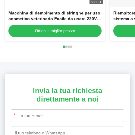
VIDEO
Macchina di riempimento di siringhe per uso
Riempitore
cosmetico veterinario Facile da usare 220V
sistema a 
Seringhe di plastica usa e getta
laminare
Ottieni il miglior prezzo
Invia la tua richiesta
direttamente a noi
*