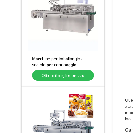
Macchine per imballaggio a
scatola per cartonaggio
Macchine per imballaggio a
Ottieni il miglior prezzo
scatola per cartonaggio
automatico orizzontale
Ques
attr
mecc
inca
Car