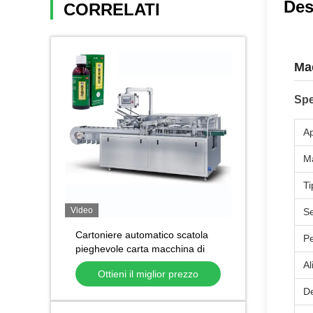
Des
CORRELATI
Mac
Spe
Ap
Ma
Ti
Video
Se
Cartoniere automatico scatola
Pe
pieghevole carta macchina di
cartonaggio automatico per tubi
Al
Ottieni il miglior prezzo
cosmetici bottiglie barattoli
De