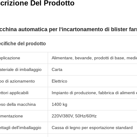
crizione Del Prodotto
china automatica per l'incartonamento di blister fa
cifiche del prodotto
plicazione
Alimentare, bevande, prodotti di base, medi
teriale di imballaggio
Carta
po di azionamento
Elettrico
ttori applicabili
Impianto di produzione, fabbrica di aliment
so della macchina
1400 kg
imentazione
220V/380V, 50Hz/60Hz
ttagli dell'imballaggio
Cassa di legno per esportazione standard