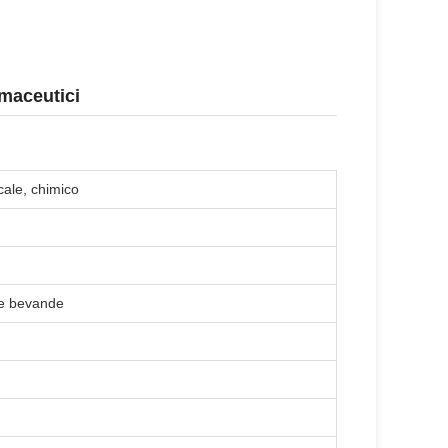
rmaceutici
cale, chimico
i e bevande