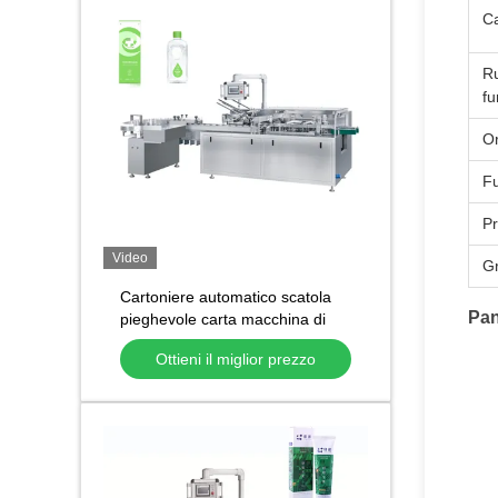
Ca
R
f
Or
F
P
Video
G
Cartoniere automatico scatola
Pan
pieghevole carta macchina di
cartonaggio automatico per tubi
Ottieni il miglior prezzo
cosmetici bottiglie barattoli