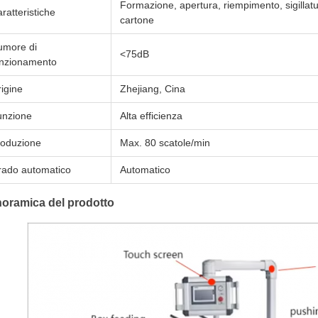
Formazione, apertura, riempimento, sigillatu
ratteristiche
cartone
umore di
<75dB
unzionamento
igine
Zhejiang, Cina
unzione
Alta efficienza
roduzione
Max. 80 scatole/min
rado automatico
Automatico
oramica del prodotto