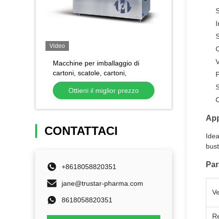
S
I
S
Video
C
V
Macchine per imballaggio di
cartoni, scatole, cartoni,
P
imballaggio di cartoni
S
Ottieni il miglior prezzo
O
App
CONTATTACI
Idea
bust
Par
+8618058820351
jane@trustar-pharma.com
Ve
8618058820351
Re