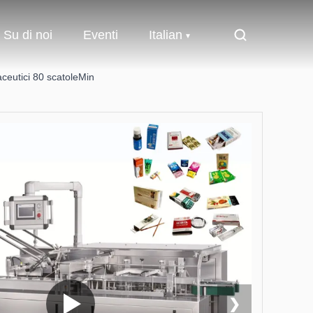
Su di noi
Eventi
Italian
ceutici 80 scatoleMin
❯