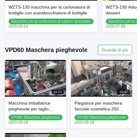
WZTS-130 macchina per la cartonatura di
WZTS-130 Astuc
bottiglie con scarabocchiatore di bottiglie
dessert
Macchine per la confezione di cartoni automatici
Macchine per la c
2025-03-14
2026-07-09
VPD60 Maschera pieghevole
Guarda di più
00:33
00:47
Macchina imballatrice
Piegatrice per maschera
pieghevole per taglio
facciale cosmetica 250
maschera facciale da 1,2
l/min non tessuto
VPD60 Maschera pieghevole
VPD60 Maschera pieghevole
kW 0,6 MPA
2022-05-18
2022-05-18