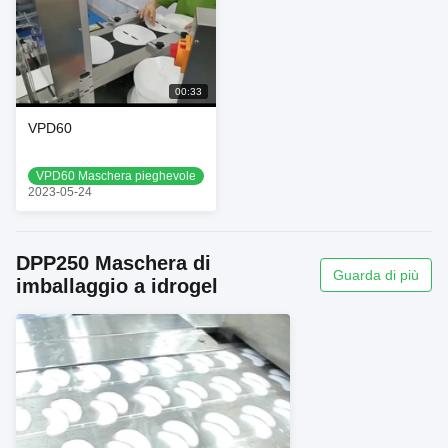
00:33
VPD60
VPD60 Maschera pieghevole
2023-05-24
DPP250 Maschera di
Guarda di più
imballaggio a idrogel