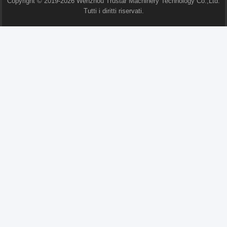
Copyright © 2019-2026 Wenzhou Trustar Machinery Technology Co.,Ltd.
Macchina d'emulsione d'omogeneizzazione
Tutti i diritti riservati.
Altri video