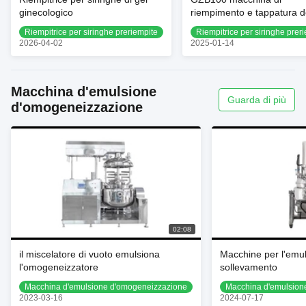
ginecologico
riempimento e tappatura d
siringa
Riempitrice per siringhe preriempite
Riempitrice per siringhe prer
2026-04-02
2025-01-14
Macchina d'emulsione
Guarda di più
d'omogeneizzazione
02:08
il miscelatore di vuoto emulsiona
Macchine per l'emul
l'omogeneizzatore
sollevamento
Macchina d'emulsione d'omogeneizzazione
Macchina d'emulsion
2023-03-16
2024-07-17