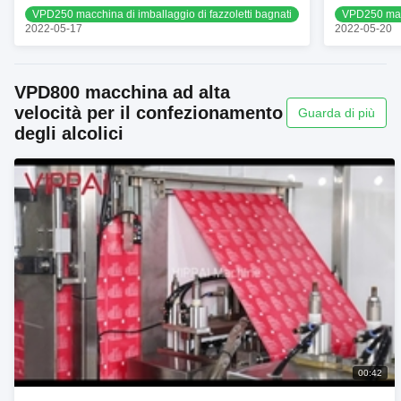
produzione 
VPD250 macchina di imballaggio di fazzoletti bagnati
VPD250 macc
2022-05-17
2022-05-20
VPD800 macchina ad alta
velocità per il confezionamento
Guarda di più
degli alcolici
00:42