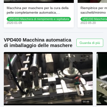
Macchina per maschere per la cura della
Riempitrice per m
pelle completamente automatica,
sacchetti/minimo p
funzionamento regolare
cosmetici
VPD200 Maschera di riempimento e sigillatura
VPD200 Maschera d
2020-01-09
2022-05-20
VPD400 Macchina automatica
Guarda di più
di imballaggio delle maschere
00:46