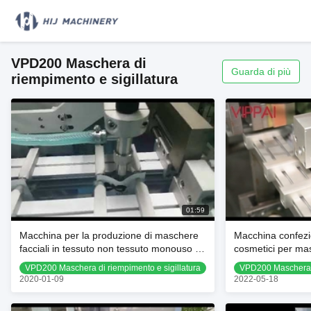
VPD200 Maschera di
Guarda di più
riempimento e sigillatura
01:59
Macchina per la produzione di maschere
Macchina confezio
facciali in tessuto non tessuto monouso 40
cosmetici per mas
- 60 sacchetti/min
tessute 260 mm
VPD200 Maschera di riempimento e sigillatura
VPD200 Maschera d
2020-01-09
2022-05-18