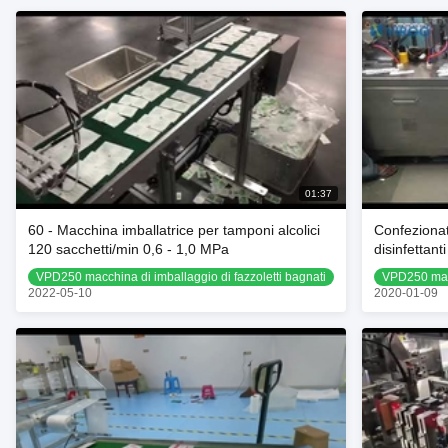
01:37
60 - Macchina imballatrice per tamponi alcolici
Confezionatr
120 sacchetti/min 0,6 - 1,0 MPa
disinfettanti
VPD250 macchina di imballaggio di fazzoletti bagnati
VPD250 macc
2022-05-10
2020-01-09