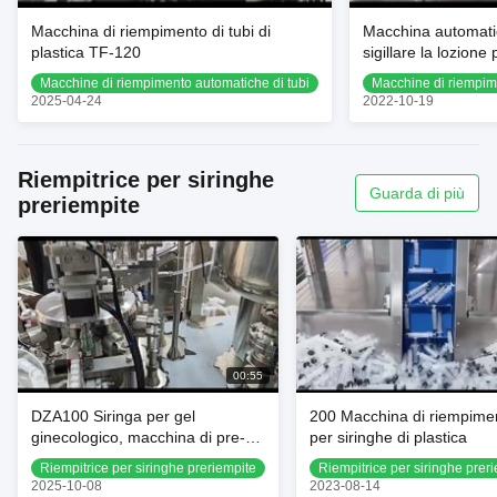
Macchina di riempimento di tubi di
Macchina automatic
plastica TF-120
sigillare la lozione 
plastica
Macchine di riempimento automatiche di tubi
Macchine di riempim
2025-04-24
2022-10-19
Riempitrice per siringhe
Guarda di più
preriempite
00:55
DZA100 Siringa per gel
200 Macchina di riempime
ginecologico, macchina di pre-
per siringhe di plastica
riempimento
Riempitrice per siringhe preriempite
Riempitrice per siringhe prer
2025-10-08
2023-08-14