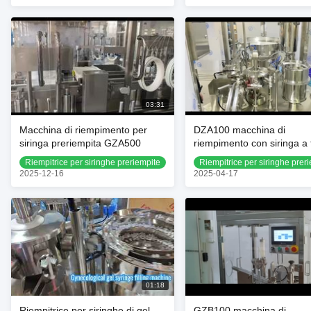
03:31
Macchina di riempimento per
DZA100 macchina di
siringa preriempita GZA500
riempimento con siringa a 
singola
Riempitrice per siringhe preriempite
Riempitrice per siringhe prer
2025-12-16
2025-04-17
01:18
Riempitrice per siringhe di gel
GZB100 macchina di