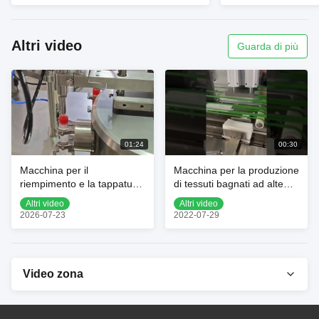
Altri video
Guarda di più
01:24
00:30
Macchina per il
Macchina per la produzione
riempimento e la tappatura
di tessuti bagnati ad alte
di siringhe preriempite
prestazioni con controllo
Altri video
Altri video
DZA100
PLC
2026-07-23
2022-07-29
Video zona
Home Video