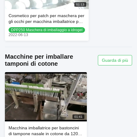
01:13
Cosmetico per patch per maschera per
gli occhi per macchina imballatrice per
riempimento di gel Aquogel
DPP250 Maschera di imballaggio a idrogel
2022-06-13
Macchine per imballare
Guarda di più
tamponi di cotone
01:41
Macchina imballatrice per bastoncini
di tampone nasale in cotone da 120