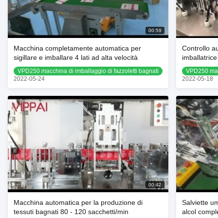
00:59
Macchina completamente automatica per
Controllo a
sigillare e imballare 4 lati ad alta velocità
imballatrice
velocità
VPD250 macchina di imballaggio di fazzoletti bagnati
VPD250 macc
2022-05-24
2022-05-18
00:42
Macchina automatica per la produzione di
Salviette u
tessuti bagnati 80 - 120 sacchetti/min
alcol compl