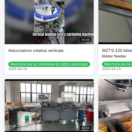
00:44
Astucciatrice rotativa verticale
WZTS-120 blist
blister feeder
Macchine per la confezione di cartoni automatici
Macchine per la c
2026-04-16
2025-04-15
01:55