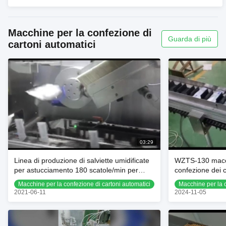
Macchine per la confezione di
Guarda di più
cartoni automatici
03:29
Linea di produzione di salviette umidificate
WZTS-130 macch
per astucciamento 180 scatole/min per
confezione dei c
vassoio portapillole
Macchine per la confezione di cartoni automatici
Macchine per la c
2021-06-11
2024-11-05