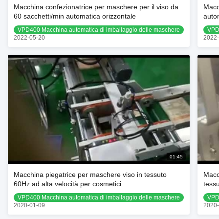
Macchina confezionatrice per maschere per il viso da
Macc
60 sacchetti/min automatica orizzontale
auto
VPD400 Macchina automatica di imballaggio delle maschere
VPD4
2022-05-20
2022-
01:45
Macchina piegatrice per maschere viso in tessuto
Macch
60Hz ad alta velocità per cosmetici
tessu
VPD400 Macchina automatica di imballaggio delle maschere
VPD4
2020-01-09
2020-