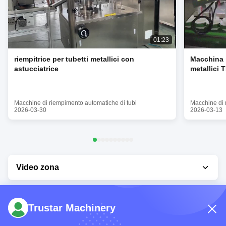
01:23
riempitrice per tubetti metallici con
Macchina p
astucciatrice
metallici 
Macchine di riempimento automatiche di tubi
Macchine di 
2026-03-30
2026-03-13
Video zona
Home Video
Trustar Machinery
Tutti i video