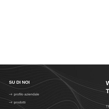
SU DI NOI
W
T
profilo aziendale
prodotti
TR