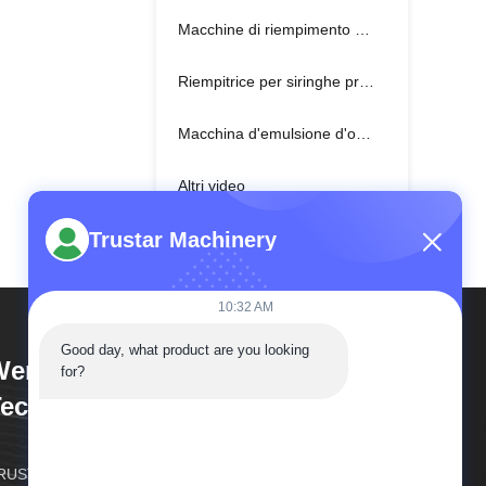
Macchine di riempimento automatiche di tubi
Riempitrice per siringhe preriempite
Macchina d'emulsione d'omogeneizzazione
Altri video
Trustar Machinery
10:32 AM
Good day, what product are you looking 
enzhou Trustar Machinery
for?
echnology Co.,Ltd
USTAR ENTERPRISE, il vostro partner di fiducia.