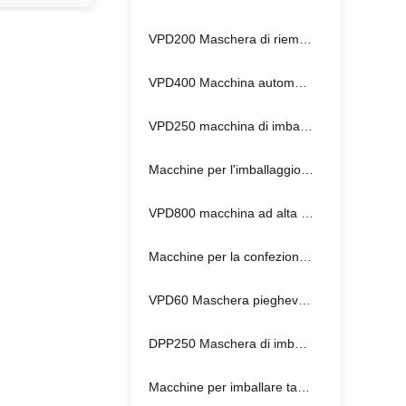
VPD200 Maschera di riempimento e sigillatura
VPD400 Macchina automatica di imballaggio delle maschere
VPD250 macchina di imballaggio di fazzoletti bagnati
Macchine per l'imballaggio di pellicole di cellophane
VPD800 macchina ad alta velocità per il confezionamento degli alcolici
Macchine per la confezione di cartoni automatici
VPD60 Maschera pieghevole
DPP250 Maschera di imballaggio a idrogel
Macchine per imballare tamponi di cotone